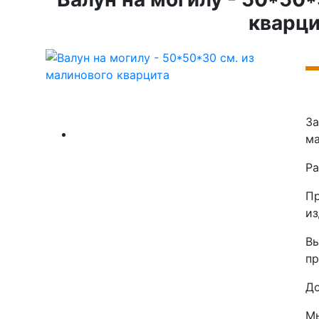
Next
кварци
За
ма
Ра
Пр
из
В
пр
До
Мы