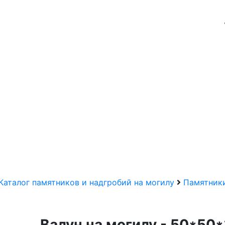
Каталог памятников и надгробий на могилу
Памятники
Валун на могилу - 50*50*